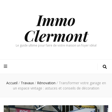
Immo
Clermont
Le guide ultime pour faire de votre maison un foyer idéal
Accueil
/
Travaux
/
Rénovation
/
Transformer votre garage en
un espace vintage : astuces et conseils de décoration