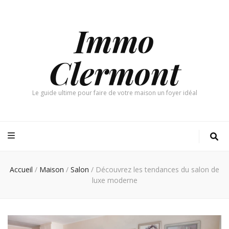
Immo
Clermont
Le guide ultime pour faire de votre maison un foyer idéal
Accueil
/
Maison
/
Salon
/
Découvrez les tendances du salon de
luxe moderne